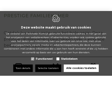
PRESTIGE FAMILIEKAMER
Deze website maakt gebruik van cookies
Ontdek luxe en ruimte voor het hele gezin. Deze
De website van Parkhotel Kortrijk gebruikt functionele cookies. In het geval van
het analyseren van websiteverkeer of advertenties, worden ook cookies gebruikt
prestige familiekamers beschikken over 2 king size
voor het delen van informatie, over uw gebruik van onze site, met onze
bedden (max 4 personen).
analysepartners, sociale media en advertentiepartners, die deze kunnen
combineren met andere informatie die u aan hen heeft verstrekt of die zij hebben
verzameld op basis van uw gebruik van hun diensten.
Functioneel
Statistieken
Toon details
Selectie toelaten
Alle cookies toelaten
NU BOEKEN
Parking
Gift cards